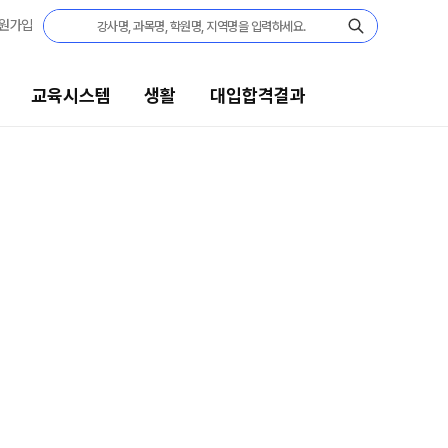
원가입
교육시스템
생활
대입합격결과
대입합격결과
팀플장학
팀플장학생 공개
팀플장학 안내
대입합격의 주인공
재수 성공 스토리