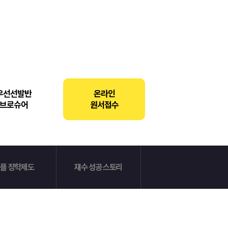
우선선발반
온라인
브로슈어
원서접수
플 장학제도
재수 성공 스토리