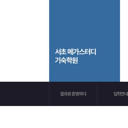
입학준비물
공지사항
안내자료신청
재원생 혜택
방문상담 예약
재원생 통합회원인증
메가패스 특별지원
환불규정
실시간 질문답변 앱 QUBE
고객센터
서초 메가스터디
기숙학원
온라인 상담
자주 묻는 질문
재원생 온라인 결제 안내
단과 온라인 결제 안내
마이페이지 안내
결과로 증명하다
입학안내