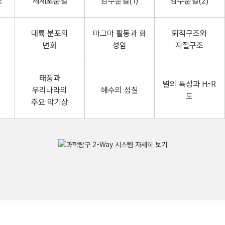
조
체세포분열
감수분열(1)
감수분열(2)
대륙 분포의
마그마 활동과 화
퇴적구조와
변화
성암
지질구조
태풍과
별의 특성과 H-R
우리나라의
해수의 성질
도
주요 악기상