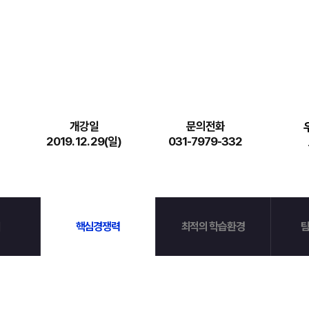
수학 아이젠
2026 수능 적중 문항
메가 스마트 리포트
입시리포트
개강일
문의전화
2019. 12. 29(일)
031-7979-332
핵심경쟁력
최적의 학습환경
팀