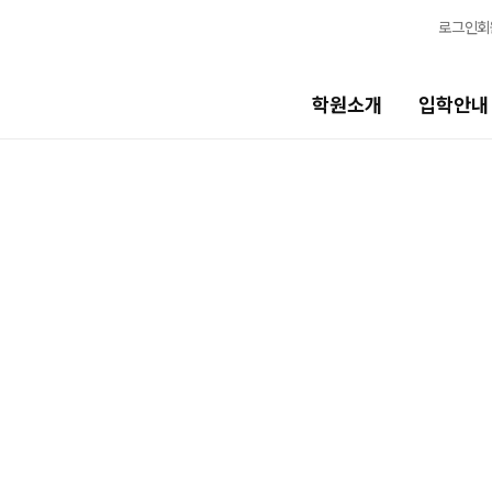
로그인
회
학원소개
입학안내
교육시스템
생활
교육시스템
캠퍼스생활
학습 콘텐츠 한눈에 보기
연간학사일정
OMEGA 모의고사
부모님편지
전국 대단위 실전 모의고사
맛있는급식
메가X대성 더 프리미엄 모의고사
주간식단표
ALPHA 모의고사
안전한학원