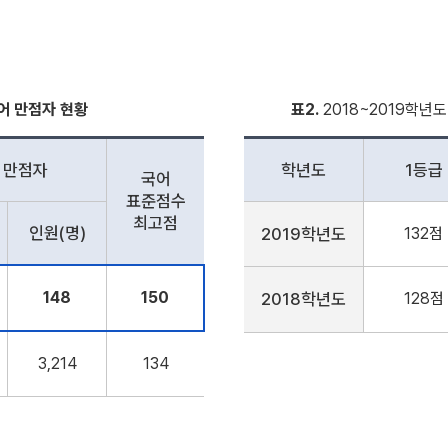
어 만점자 현황
표2.
2018~2019학년
 만점자
학년도
1등급
국어
표준점수
최고점
인원(명)
2019학년도
132점
148
150
2018학년도
128점
3,214
134