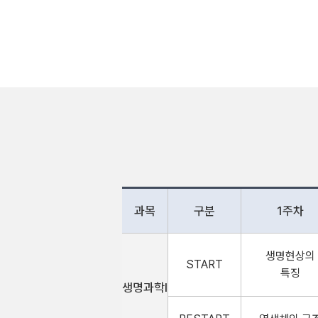
과목
구분
1주차
생명현상의
START
특징
생명과학Ⅰ