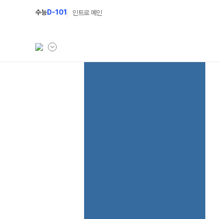
수능
D-101
인트로 메인
학원소개
입학안내
학원안내
2027 윈터스쿨
N
기숙학원연혁
2027 윈터플러스
N
선생님
2027 상위권 독학반
학원시설
2027 반수반
사이버투어
2027 N수 정규반
교육 생활 환경
장학제도
오시는길