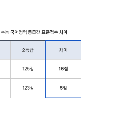
도 수능
국어영역 등급간 표준점수 차이
2등급
차이
125점
16점
123점
5점