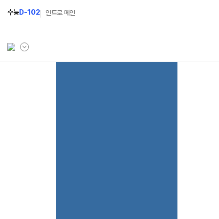
수능
D-102
인트로 메인
학원소개
입학안내
학원안내
2027 윈터스쿨
N
기숙학원연혁
2027 윈터플러스
N
선생님
2027 상위권 독학반
학원시설
2027 반수반
사이버투어
2027 N수 정규반
교육 생활 환경
장학제도
오시는길