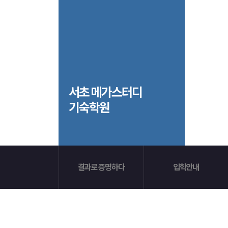
입학준비물
공지사항
안내자료신청
재원생 혜택
방문상담 예약
재원생 통합회원인증
메가패스 특별지원
환불규정
실시간 질문답변 앱 QUBE
고객센터
서초 메가스터디
기숙학원
온라인 상담
자주 묻는 질문
재원생 온라인 결제 안내
단과 온라인 결제 안내
마이페이지 안내
결과로 증명하다
입학안내