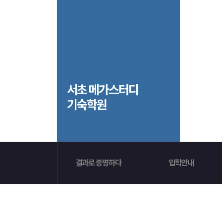
안내자료신청
공지사항
방문상담 예약
재원생 혜택
환불규정
재원생 통합회원인증
메가패스 특별지원
실시간 질문답변 앱 QUBE
고객센터
서초 메가스터디
기숙학원
온라인 상담
자주 묻는 질문
재원생 온라인 결제 안내
단과 온라인 결제 안내
마이페이지 안내
결과로 증명하다
입학안내