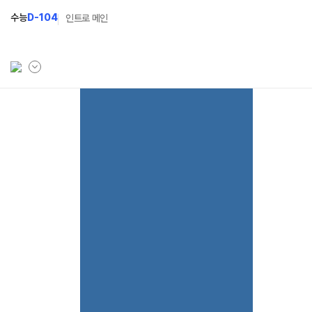
수능
D-104
인트로 메인
학원소개
입학안내
학원안내
2027 윈터스쿨
N
기숙학원연혁
2027 상위권 독학반
선생님
2027 반수반
학원시설
2027 N수 정규반
사이버투어
장학제도
교육 생활 환경
입학준비물
오시는길