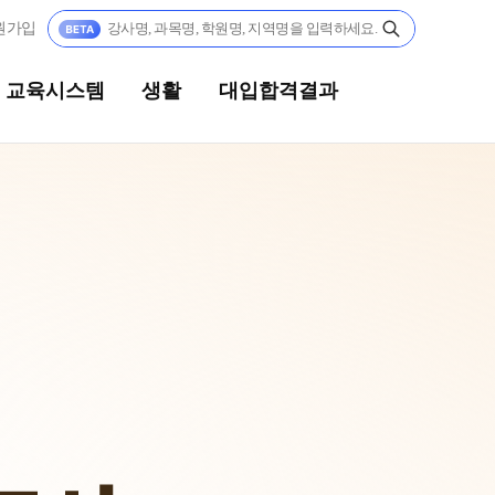
원가입
교육시스템
생활
대입합격결과
생활
대입합격결과
캠퍼스생활
팀플장학
연간학사일정
팀플장학생 공개
팀플장학 안내
부모님편지
대입합격의 주인공
맛있는급식
재수 성공 스토리
주간식단표
안전한학원