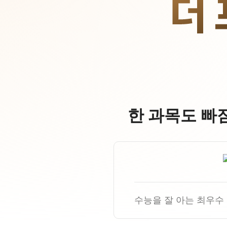
오시는길
안내자료신청
공지사항
방문상담 예약
재원생 혜택
환불규정
재원생 통합회원인증
메가패스 특별지원
실시간 질문답변 앱 QUBE
한 과목도 빠
고객센터
온라인 상담
자주 묻는 질문
재원생 온라인 결제 안내
단과 온라인 결제 안내
마이페이지 안내
수능을 잘 아는 최우수