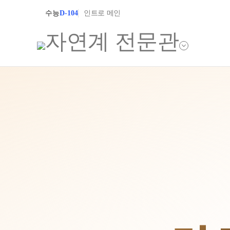
수능
D-104
인트로 메인
학원소개
입학안내
학원안내
2027 윈터스쿨
2027 상위권 
기숙학원연혁
2027 반수반
선생님
2027 N수 정규
학원시설
장학제도
사이버투어
교육 생활 환경
입학준비물