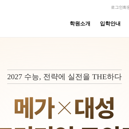
로그인
회
학원소개
입학안내
교육시스템
교육시스템
N
2027 수능, 전략에 실전을 THE하다
독학반
학습 콘텐츠 한눈에 보기
OMEGA 모의고사
반
전국 대단위 실전 모의고사
메가X대성 더 프리미엄 모의고사
ALPHA 모의고사