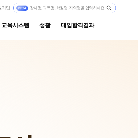
원가입
교육시스템
생활
대입합격결과
생활
대입합격결과
캠퍼스생활
팀플장학
연간학사일정
팀플장학생 공개
팀플장학 안내
부모님편지
대입합격의 주인공
맛있는급식
재수 성공 스토리
주간식단표
안전한학원