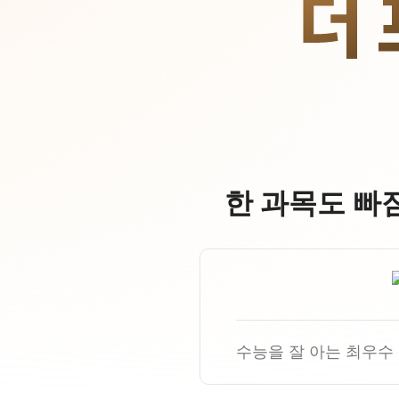
오시는길
안내자료신청
공지사항
방문상담 예약
재원생 혜택
환불규정
재원생 통합회원인증
메가패스 특별지원
실시간 질문답변 앱 QUBE
한 과목도 빠
고객센터
온라인 상담
자주 묻는 질문
재원생 온라인 결제 안내
단과 온라인 결제 안내
마이페이지 안내
수능을 잘 아는 최우수