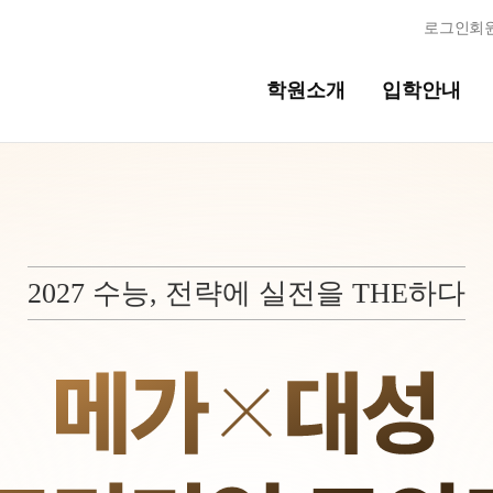
로그인
회
학원소개
입학안내
교육시스템
교육시스템
N
2027 수능, 전략에 실전을 THE하다
독학반
학습 콘텐츠 한눈에 보기
OMEGA 모의고사
반
전국 대단위 실전 모의고사
메가X대성 더 프리미엄 모의고사
ALPHA 모의고사