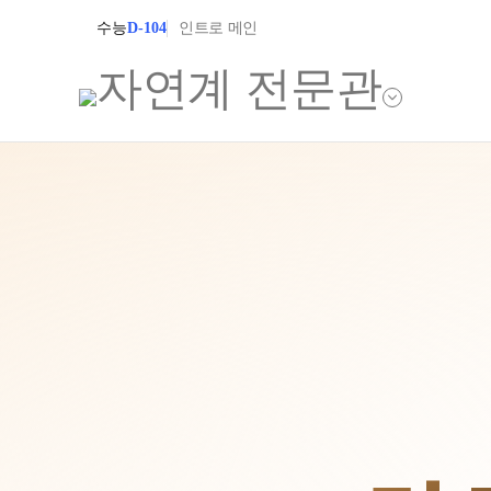
수능
D-104
인트로 메인
학원소개
입학안내
학원안내
2027 윈터스쿨
2027 상위권 
기숙학원연혁
2027 반수반
선생님
2027 N수 정규
학원시설
장학제도
사이버투어
교육 생활 환경
입학준비물