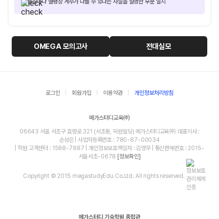
물질마다 열팽창 계수가 다를 수 있다는 사실을 설명한 부분 일치
OMEGA
모의고사
전대실모
로그인
회원가입
이용약관
개인정보처리방침
메가스터디교육㈜
06643 서울 서초구 효령로 321 (서초동, 덕원빌딩) 메가스터디교육㈜ 대표이사 :
손성은 | 사업자등록번호 : 780-87-00034
| 학원 고객센터 : 1588-7887 | 개인정보보호책임자 : 김영무 | 통신판매번호 : 2015-
서울서초-0678
[정보확인]
Copyright © 2015 megastudyEdu.Co.Ltd. All rights reserved.
메가스터디 기숙학원 종합관