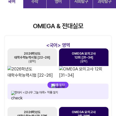
국어
수학
영어
사회탐구
과학탐구
OMEGA & 전대실모
<국어> 영역
2026학년도
OMEGA 모의고사
대학수학능력시험 [22~26]
12회 [31~34]
(문학)
(문학)
작품 일치!
현대시 <감나무 그늘 아래> 작품 일치
2026학년도
OMEGA 모의고사
대학수학능력시험 37번
3회 38번