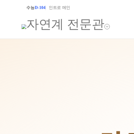
수능
D-104
인트로 메인
학원소개
입학안내
학원안내
2027 윈터스쿨
2027 상위권 
기숙학원연혁
2027 반수반
선생님
2027 N수 정규
학원시설
장학제도
사이버투어
교육 생활 환경
입학준비물