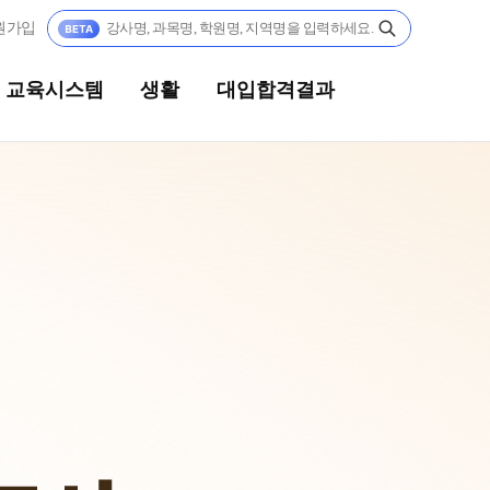
원가입
교육시스템
생활
대입합격결과
생활
대입합격결과
캠퍼스생활
팀플장학
연간학사일정
팀플장학생 공개
팀플장학 안내
부모님편지
대입합격의 주인공
맛있는급식
재수 성공 스토리
주간식단표
안전한학원