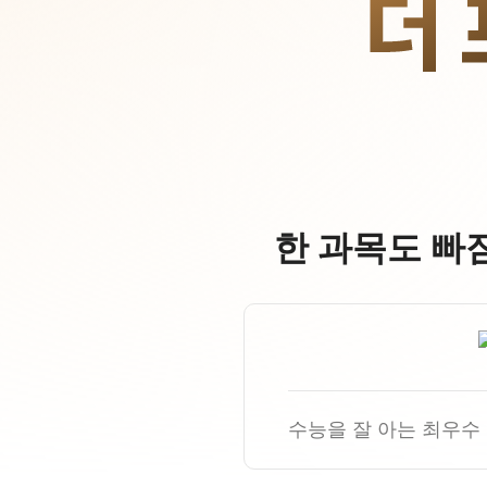
오시는길
안내자료신청
공지사항
방문상담 예약
재원생 혜택
환불규정
재원생 통합회원인증
메가패스 특별지원
실시간 질문답변 앱 QUBE
한 과목도 빠
고객센터
온라인 상담
자주 묻는 질문
재원생 온라인 결제 안내
단과 온라인 결제 안내
마이페이지 안내
수능을 잘 아는 최우수