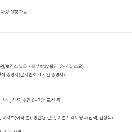
 차량 신청 가능
/보건소 발급 - 흉부Xray 촬영, 3~4일 소요)
성적 증명서(문서번호 표시된 증명서)
 치약, 샴푸, 수건 6~7장, 로션 등
, 티셔츠(여러 벌), 방한용 겉옷, 여벌 트레이닝복(남색, 검정색)