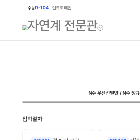
수능
D-104
인트로 메인
학원소개
입학안내
학원안내
2027 윈터스쿨
2027 윈터플러
기숙학원연혁
N수 우선선발반 / N수 정
2027 상위권 
선생님
2027 반수반
학원시설
입학절차
2027 N수 정규
사이버투어
교육 생활 환경
장학제도