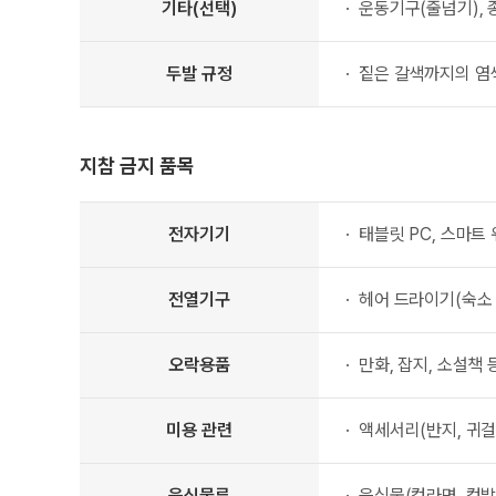
기타(선택)
운동기구(줄넘기), 
두발 규정
짙은 갈색까지의 염
지참 금지 품목
지참 금지 품목 표
전자기기
태블릿 PC, 스마트 
전열기구
헤어 드라이기(숙소 
오락용품
만화, 잡지, 소설책
미용 관련
액세서리(반지, 귀걸
음식물류
음식물(컵라면, 컵밥,