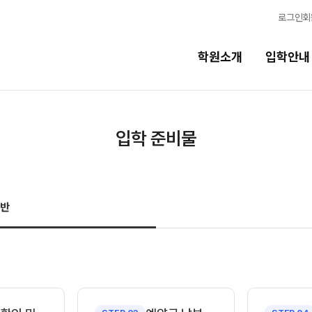
로그인
회
학원소개
입학안내
교육시스템
입학 준비물
교육시스템
N
스
학습 콘텐츠 한눈에 보기
N
규반
독학반
OMEGA 모의고사
전국 대단위 실전 모의고사
반
메가X대성 더 프리미엄 모의고사
ALPHA 모의고사