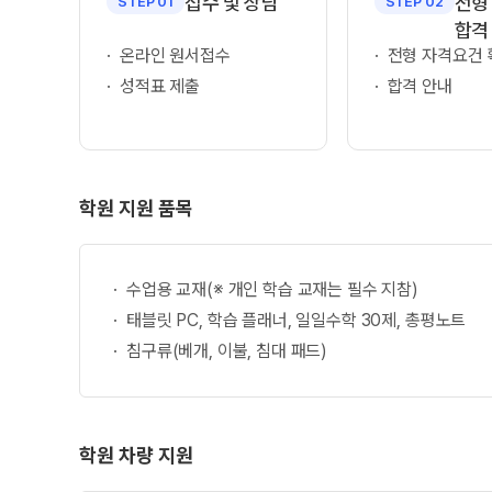
접수 및 상담
전형
STEP 01
STEP 02
오시는길
입학준비물
합격
공지사항
온라인 원서접수
안내자료신청
전형 자격요건 
성적표 제출
합격 안내
재원생 혜택
방문상담 예약
재원생 통합회원인증
환불규정
메가패스 특별지원
실시간 질문답변 앱 QUBE
학원 지원 품목
고객센터
온라인 상담
수업용 교재(※ 개인 학습 교재는 필수 지참)
자주 묻는 질문
태블릿 PC, 학습 플래너, 일일수학 30제, 총평노트
재원생 온라인 결제 안내
침구류(베개, 이불, 침대 패드)
단과 온라인 결제 안내
마이페이지 안내
학원 차량 지원