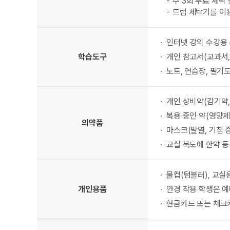
주 3회 무료 세탁
드럼 세탁기를 이
인터넷 강의 수강용 
학습도구
개인 참고서(교과서,
노트, 연습장, 필기
개인 상비약(감기약, 
복용 중인 약(영양제,
의약품
마스크(발열, 기침 
교실 복도에 한약 등
물컵(텀블러), 교실
개인용품
안경 착용 학생은 예
현금카드 또는 체크