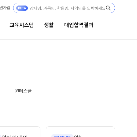
원가입
교육시스템
생활
대입합격결과
생활
대입합격결과
캠퍼스생활
팀플장학
연간학사일정
팀플장학생 공개
윈터스쿨
팀플장학 안내
부모님편지
대입합격의 주인공
맛있는급식
재수 성공 스토리
주간식단표
안전한학원