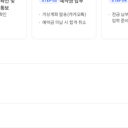
 확인 및
예약금 납부
STEP 03
STEP 04
수학 아이젠
 통보
확인
가상계좌 발송(카카오톡)
2026 수능 적중 문항
잔금 납부
입학 준비
예약금 미납 시 합격 취소
메가 스마트 리포트
입시리포트