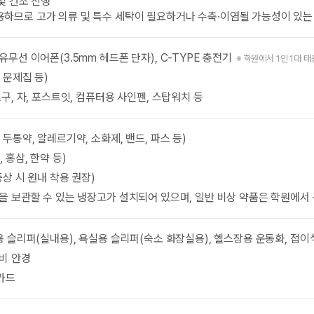
 및 건조 진행
용하므로 고가 의류 및 특수 세탁이 필요하거나 수축·이염될 가능성이 있는
유무선 이어폰(3.5mm 헤드폰 단자), C-TYPE 충전기
※ 학원에서 1인 1대 태
 문제집 등)
도구, 자, 포스트잇, 컴퓨터용 사인펜, 스탑워치 등
두통약, 알레르기약, 소화제, 밴드, 파스 등)
 홍삼, 한약 등)
증상 시 원내 착용 권장)
을 보관할 수 있는 냉장고가 설치되어 있으며, 일반 비상 약품은 학원에서
용 슬리퍼(실내용), 욕실용 슬리퍼(숙소 화장실용), 헬스장용 운동화, 접이
비 안경
카드