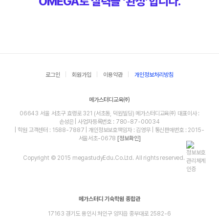
OMEGA로 실력을 ‘완성’합니다.
로그인
회원가입
이용약관
개인정보처리방침
메가스터디교육㈜
06643 서울 서초구 효령로 321 (서초동, 덕원빌딩) 메가스터디교육㈜ 대표이사 :
손성은 | 사업자등록번호 : 780-87-00034
| 학원 고객센터 : 1588-7887 | 개인정보보호책임자 : 김영무 | 통신판매번호 : 2015-
서울서초-0678
[정보확인]
Copyright © 2015 megastudyEdu.Co.Ltd. All rights reserved.
메가스터디 기숙학원 종합관
17163 경기도 용인시 처인구 양지읍 중부대로 2582-6