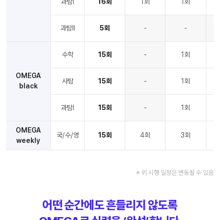
과탐Ⅰ
16회
1회
1회
과탐Ⅱ
5회
-
-
수학
15회
-
1회
OMEGA
사탐
15회
-
1회
black
과탐Ⅰ
15회
-
1회
OMEGA
국/수/영
15회
4회
3회
weekly
※ 위 시행 일정은 변동될 수 있음
어떤 순간에도 흔들리지 않도록