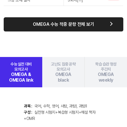
그림 소재 일치
3회차[11]
OMEGA 수능 적중 문항 전체 보기
수능 실전 대비
고난도 집중 공략
학습 습관 형성
모의고사
모의고사
주간지
OMEGA &
OMEGA
OMEGA
OMEGA link
black
weekly
과목 :
국어, 수학, 영어, 사탐, 과탐Ⅰ, 과탐Ⅱ
구성 :
실전형 시험지+복습형 시험지+해설 책자
+OMR