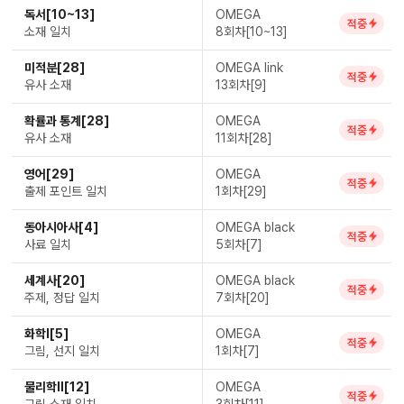
독서[10~13]
OMEGA
적중
소재 일치
8회차[10~13]
미적분[28]
OMEGA link
적중
유사 소재
13회차[9]
확률과 통계[28]
OMEGA
적중
유사 소재
11회차[28]
영어[29]
OMEGA
적중
출제 포인트 일치
1회차[29]
동아시아사[4]
OMEGA black
적중
사료 일치
5회차[7]
세계사[20]
OMEGA black
적중
주제, 정답 일치
7회차[20]
화학Ⅰ[5]
OMEGA
적중
그림, 선지 일치
1회차[7]
물리학Ⅱ[12]
OMEGA
적중