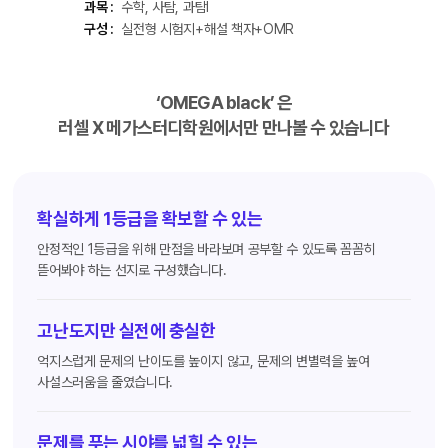
과목 :
수학, 사탐, 과탐Ⅰ
구성 :
실전형 시험지+해설 책자+OMR
‘OMEGA black’ 은
러셀 X 메가스터디학원에서만 만나볼 수 있습니다
확실하게 1등급을 확보할 수 있는
안정적인 1등급을 위해 만점을 바라보며 공부할 수 있도록 꼼꼼히
뜯어봐야 하는 선지로 구성했습니다.
고난도지만 실전에 충실한
억지스럽게 문제의 난이도를 높이지 않고, 문제의 변별력을 높여
사설스러움을 줄였습니다.
문제를 푸는 시야를 넓힐 수 있는