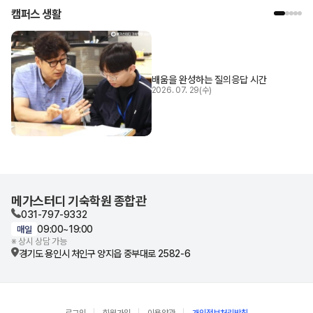
캠퍼스 생활
배움을 완성하는 질의응답 시간
2026. 07. 29(수)
메가스터디 기숙학원 종합관
031-797-9332
09:00~19:00
매일
※ 상시 상담 가능
경기도 용인시 처인구
양지읍 중부대로 2582-6
로그인
회원가입
이용약관
개인정보처리방침