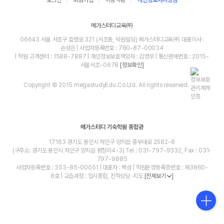
메가스터디교육㈜
06643 서울 서초구 효령로 321 (서초동, 덕원빌딩) 메가스터디교육㈜ 대표이사 :
손성은 | 사업자등록번호 : 780-87-00034
| 학원 고객센터 : 1588-7887 | 개인정보보호책임자 : 김영무 | 통신판매번호 : 2015-
서울서초-0678
[정보확인]
Copyright © 2015 megastudyEdu.Co.Ltd. All rights reserved.
메가스터디 기숙학원 종합관
17163 경기도 용인시 처인구 양지읍 중부대로 2582-6
(구주소: 경기도 용인시 처인구 양지읍 평창리4-3) Tel : 031-797-9332, Fax : 031-
797-9885
사업자등록번호 : 353-85-00051 | 대표자 : 백성 | 학원운영등록증번호 : 제3860-
8호 | 교습과정 : 입시종합, 진학상담 ·지도
[전체보기
]
blog
youtube
insta