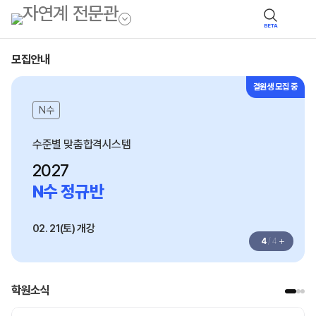
BETA
모집안내
결원생 모집 중
N수
수준별 맞춤합격시스템
2027
N수 정규반
02. 21(토) 개강
+
4
/
4
학원소식