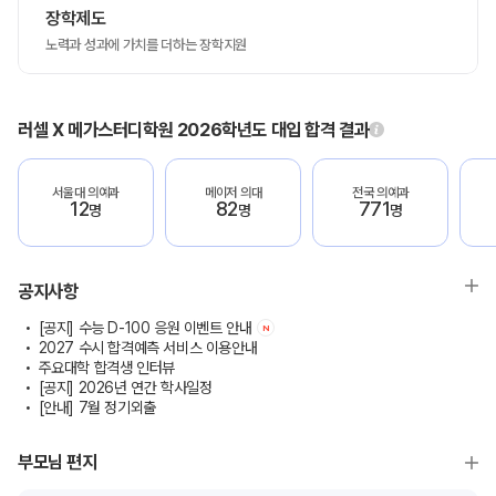
장학제도
노력과 성과에 가치를 더하는 장학지원
러셀 X 메가스터디학원 2026학년도 대입 합격 결과
서울대 의예과
메이저 의대
전국 의예과
12
82
771
명
명
명
공지사항
[공지] 수능 D-100 응원 이벤트 안내
N
2027 수시 합격예측 서비스 이용안내
주요대학 합격생 인터뷰
[공지] 2026년 연간 학사일정
[안내] 7월 정기외출
부모님 편지