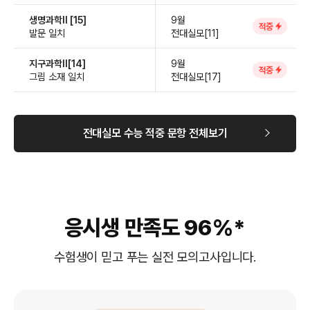
생명과학Ⅱ [15]
9월
적중
발문 일치
전대실모[11]
지구과학Ⅱ[14]
9월
적중
그림 소재 일치
전대실모[17]
전대실모 수능 적중 문항 전체보기
응시생 만족도 96%*
수험생이 믿고 푸는 실전 모의고사입니다.