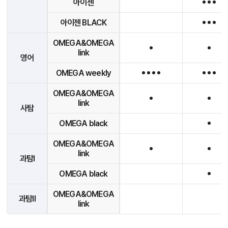
아이젠
아이젠 BLACK
OMEGA&OMEGA
link
영어
OMEGA weekly
OMEGA&OMEGA
link
사탐
OMEGA black
OMEGA&OMEGA
link
과탐I
OMEGA black
OMEGA&OMEGA
과탐II
link