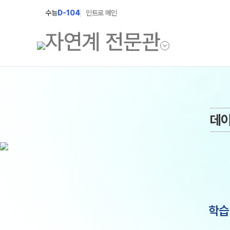
수능
D-104
인트로 메인
학원소개
입학안내
데이
학원안내
2027 윈터스쿨
2027 윈터플러
기숙학원연혁
2027 상위권 
선생님
2027 반수반
학원시설
2027 N수 정규
사이버투어
학습
교육 생활 환경
장학제도