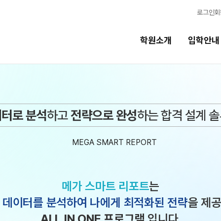
로그인
회
학원소개
입학안내
교육시스템
터로 분석
하고
전략으로 완성
하는
합격 설계 
교육시스템
N
스
학습 콘텐츠 한눈에 보기
N
독학반
OMEGA 모의고사
전국 대단위 실전 모의고사
메가 스마트 리포트
는
반
메가X대성 더 프리미엄 모의고사
 데이터를 분석하여
나에게 최적화된 전략
을 제
ALPHA 모의고사
ALL IN ONE 프로그램
입니다.