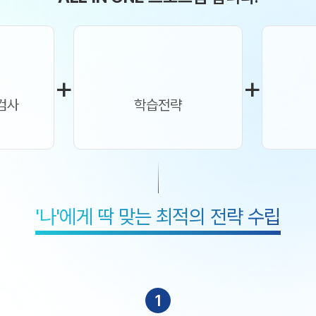
수학 아이젠
2026 수능 적중 문항
메가 스마트 리포트
+
+
입시리포트
검사
학습전략
'나'에게 딱 맞는 최적의 전략 수립
1