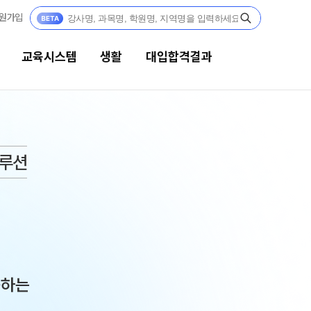
원가입
교육시스템
생활
대입합격결과
생활
대입합격결과
솔루션
캠퍼스생활
팀플장학
연간학사일정
팀플장학생 공개
팀플장학 안내
부모님편지
대입합격의 주인공
맛있는급식
재수 성공 스토리
주간식단표
공하는
안전한학원