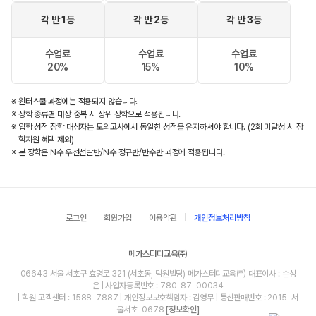
각 반 1등
각 반 2등
각 반 3등
수업료
수업료
수업료
20%
15%
10%
※ 윈터스쿨 과정에는 적용되지 않습니다.
※ 장학 종류별 대상 중복 시 상위 장학으로 적용됩니다.
※ 입학 성적 장학 대상자는 모의고사에서 동일한 성적을 유지하셔야 합니다. (2회 미달성 시 장
학지원 혜택 제외)
※ 본 장학은 N수 우선선발반/N수 정규반/반수반 과정에 적용됩니다.
로그인
회원가입
이용약관
개인정보처리방침
메가스터디교육㈜
06643 서울 서초구 효령로 321 (서초동, 덕원빌딩) 메가스터디교육㈜ 대표이사 : 손성
은 | 사업자등록번호 : 780-87-00034
| 학원 고객센터 : 1588-7887 | 개인정보보호책임자 : 김영무 | 통신판매번호 : 2015-서
울서초-0678
[정보확인]