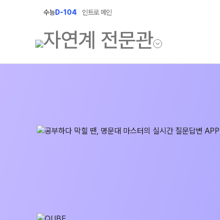
수능
D-104
인트로 메인
학원소개
입학안내
학원안내
2027 윈터스쿨
2027 윈터플러
기숙학원연혁
2027 상위권 
선생님
2027 반수반
학원시설
2027 N수 정규
사이버투어
교육 생활 환경
장학제도