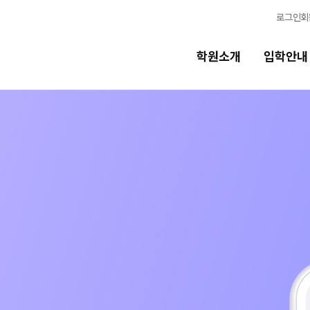
로그인
회
학원소개
입학안내
교육시스템
교육시스템
N
스
학습 콘텐츠 한눈에 보기
N
독학반
OMEGA 모의고사
전국 대단위 실전 모의고사
반
메가X대성 더 프리미엄 모의고사
ALPHA 모의고사