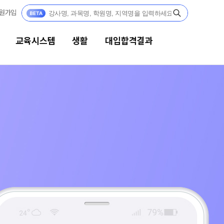
원가입
교육시스템
생활
대입합격결과
생활
대입합격결과
캠퍼스생활
팀플장학
연간학사일정
팀플장학생 공개
팀플장학 안내
부모님편지
대입합격의 주인공
맛있는급식
재수 성공 스토리
주간식단표
안전한학원